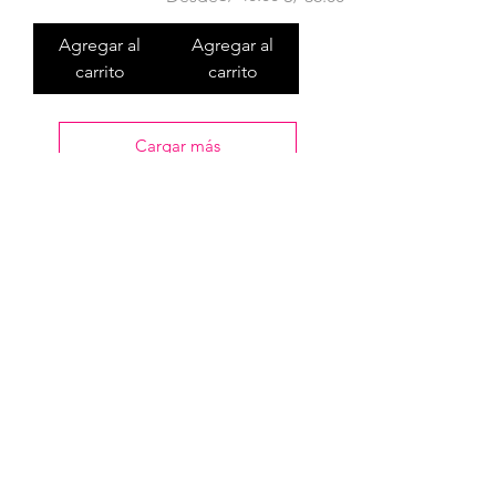
Agregar al
Agregar al
carrito
carrito
Cargar más
Terminos y Condiciones