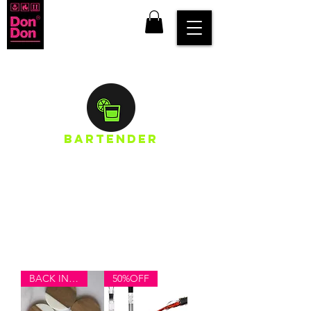
BARTENDER
¿Cómo reconocerlos?
No importa si viven en 30 mts2 o si tienen una sala
donde se puede jugar fútbol de 11 contra 11, siempre
tienen un rincón (más bien, un altar) dedicado a las
bebidas espirituosas.
Son hospitalarios y buscan recrear la alegría, la onda y
el coolness de un bar en su propia casa.
BACK IN STOCK
50%OFF