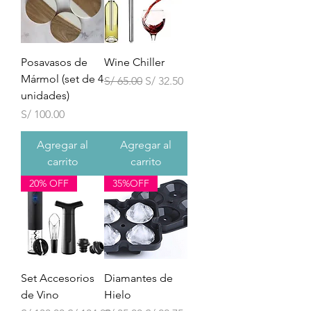
Posavasos de
Wine Chiller
Mármol (set de 4
Precio
Precio de oferta
S/ 65.00
S/ 32.50
unidades)
Precio
S/ 100.00
Agregar al
Agregar al
carrito
carrito
20% OFF
35%OFF
Set Accesorios
Diamantes de
de Vino
Hielo