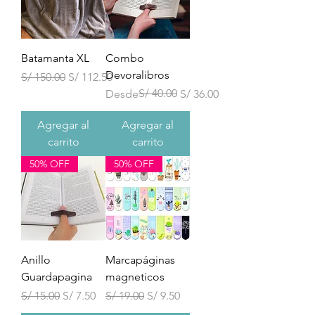
Batamanta XL
Combo
Devoralibros
Precio
Precio de oferta
S/ 150.00
S/ 112.50
Precio
Precio de oferta
S/ 40.00
Desde
S/ 36.00
Agregar al
Agregar al
carrito
carrito
50% OFF
50% OFF
Anillo
Marcapáginas
Guardapagina
magneticos
Precio
Precio de oferta
Precio
Precio de oferta
S/ 15.00
S/ 7.50
S/ 19.00
S/ 9.50