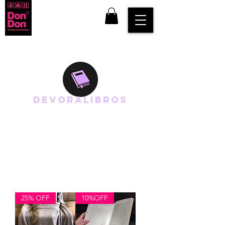
DEVORALIBROS
¿Cómo reconocerlos?
Los vemos con un libro en la mano en cualquier lado:
cama, sillón, silla, caminando, comiendo, tomando,
bañándose, preparando una lasagna…
Tanto los atrapa la lectura que muchas veces se dan
cuenta de que no comen hace 10 horas o se pasaron la
noche entera leyendo.
25% OFF
10%OFF