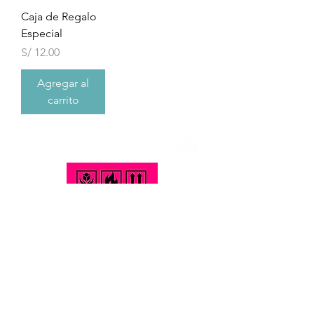
Caja de Regalo
Especial
Precio
S/ 12.00
Agregar al
carrito
Terminos y Condiciones