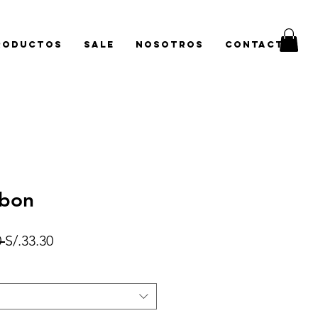
roductos
Sale
Nosotros
Contacto
rbon
Precio
Precio
 
S/.33.30
de
oferta