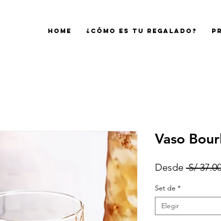
Home
¿Cómo es tu regalado?
P
Vaso Bou
Desde
 S/ 37.00
Set de
*
Elegir