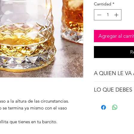
Cantidad
*
Agregar al carri
R
A QUIEN LE VA
Bartenders
LO QUE DEBES
Bon Vivants y food
Whiskeros
Capacidad: 340ml
o a la altura de las circunstancias.
Locos de la decor
Medidas: 8.6cm alt
 se termina ya mismo con el vaso
Material: vidrio de 
llita que tienes en tu barcito.