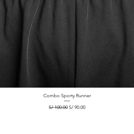
Vista rápida
Combo Sporty Runner
Precio
Precio de oferta
S/ 100.00
S/ 90.00