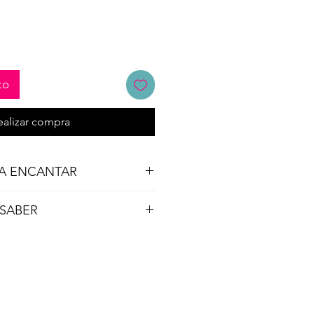
to
ealizar compra
 A ENCANTAR
 SABER
ies.
ación.
ura, 8.7 la base
cristal